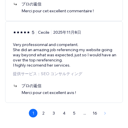
プロの返信
Merci pour cet excellent commentaire !
5
Cecile
2025年11月8日
Very professionnal and competent.
She did an amazing job referencing my website going
way beyond what was expected, just so I would have an
over the top rereferencing.
I highly recomend her services.
提供サービス：SEO コンサルティング
プロの返信
Merci pour cet excellent avis !
1
2
3
4
5
...
16