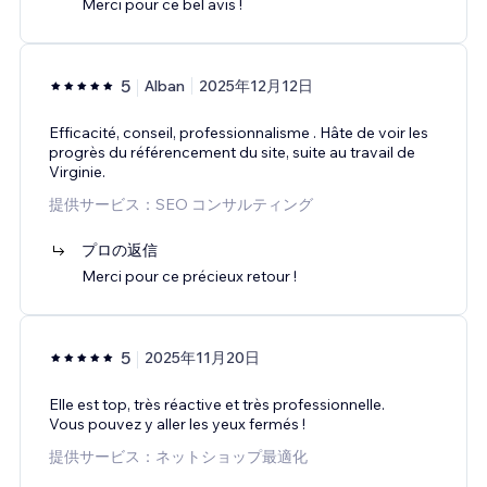
Merci pour ce bel avis !
5
Alban
2025年12月12日
Efficacité, conseil, professionnalisme . Hâte de voir les
progrès du référencement du site, suite au travail de
Virginie.
提供サービス：SEO コンサルティング
プロの返信
Merci pour ce précieux retour !
5
2025年11月20日
Elle est top, très réactive et très professionnelle.
Vous pouvez y aller les yeux fermés !
提供サービス：ネットショップ最適化