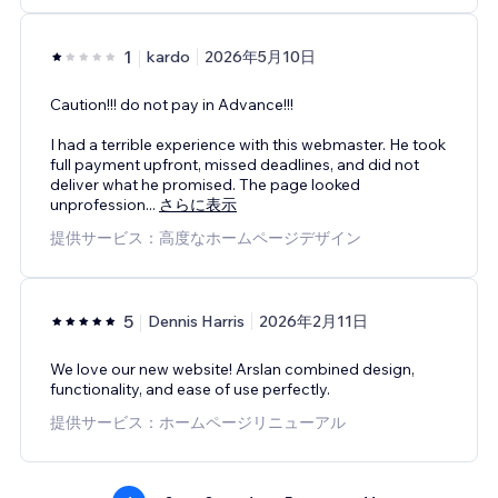
1
kardo
2026年5月10日
Caution!!! do not pay in Advance!!!
I had a terrible experience with this webmaster. He took
full payment upfront, missed deadlines, and did not
deliver what he promised. The page looked
unprofession
...
さらに表示
提供サービス：高度なホームページデザイン
5
Dennis Harris
2026年2月11日
We love our new website! Arslan combined design,
functionality, and ease of use perfectly.
提供サービス：ホームページリニューアル