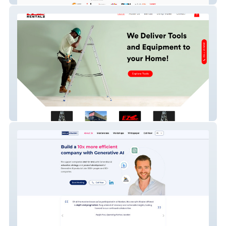
Ezrentalz llc