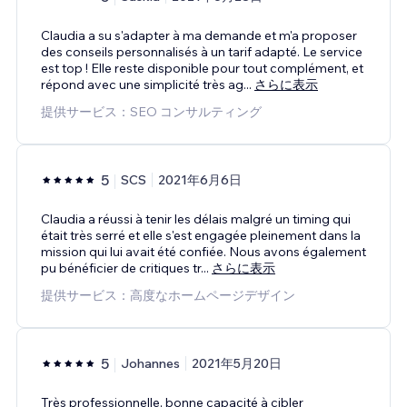
Claudia a su s'adapter à ma demande et m'a proposer
des conseils personnalisés à un tarif adapté. Le service
est top ! Elle reste disponible pour tout complément, et
répond avec une simplicité très ag
...
さらに表示
提供サービス：SEO コンサルティング
5
SCS
2021年6月6日
Claudia a réussi à tenir les délais malgré un timing qui
était très serré et elle s'est engagée pleinement dans la
mission qui lui avait été confiée. Nous avons également
pu bénéficier de critiques tr
...
さらに表示
提供サービス：高度なホームページデザイン
5
Johannes
2021年5月20日
Très professionnelle, bonne capacité à cibler