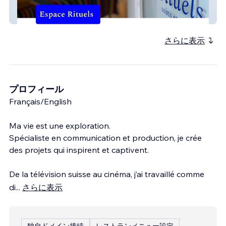
Espace Rituels
さらに表示
プロフィール
Français/English
Ma vie est une exploration.
Spécialiste en communication et production, je crée
des projets qui inspirent et captivent.
De la télévision suisse au cinéma, j’ai travaillé comme
di
...
さらに表示
独自ドメイン接続
レストランメニュー設定