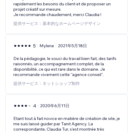
rapidement les besoins du client et de proposer un
projet créatif sur mesure.
Je recommande chaudement, merci Claudia !
提供サービス：基本的なホームページデザイン
5
Mylene
2021年5月18日
De la pédagogie, le souci du travail bien fait, des tarifs
raisonnés, un accompagnement complet, de la
disponibilité, ce qui est rare dans le domaine. Je
recommande vivement cette ''agence conseil''.
提供サービス：ネットショップ制作
4
2020年6月11日
Etant tout à fait novice en matière de création de site, je
me suis laissé guider par Tanit Agency. La
correspondante, Claudia Tur, s'est montrée très