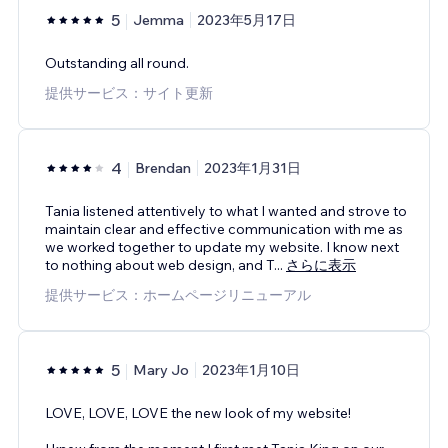
5
Jemma
2023年5月17日
Outstanding all round.
提供サービス：サイト更新
4
Brendan
2023年1月31日
Tania listened attentively to what I wanted and strove to
maintain clear and effective communication with me as
we worked together to update my website. I know next
to nothing about web design, and T
...
さらに表示
提供サービス：ホームページリニューアル
5
Mary Jo
2023年1月10日
LOVE, LOVE, LOVE the new look of my website!