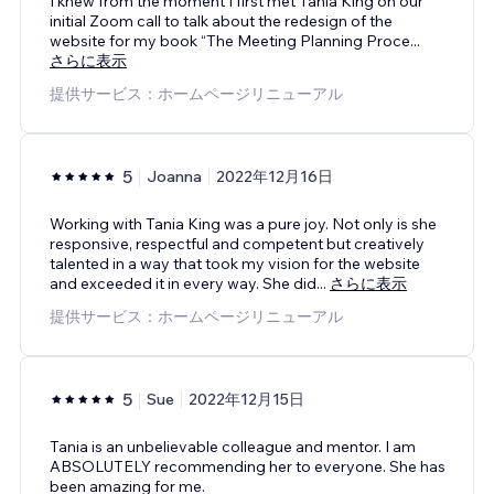
I knew from the moment I first met Tania King on our
initial Zoom call to talk about the redesign of the
website for my book “The Meeting Planning Proce
...
さらに表示
提供サービス：ホームページリニューアル
5
Joanna
2022年12月16日
Working with Tania King was a pure joy. Not only is she
responsive, respectful and competent but creatively
talented in a way that took my vision for the website
and exceeded it in every way. She did
...
さらに表示
提供サービス：ホームページリニューアル
5
Sue
2022年12月15日
Tania is an unbelievable colleague and mentor. I am
ABSOLUTELY recommending her to everyone. She has
been amazing for me.