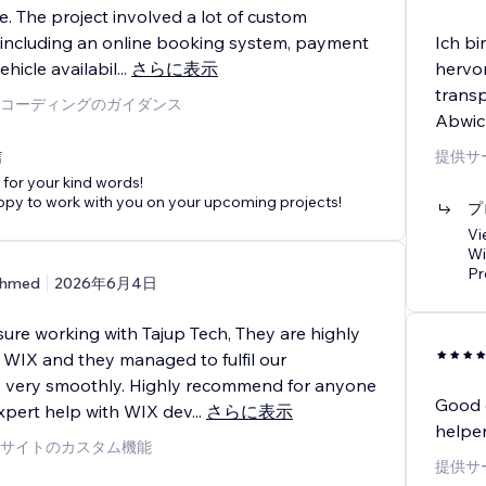
e. The project involved a lot of custom
y, including an online booking system, payment
Ich bi
ehicle availabil
...
さらに表示
hervor
trans
コーディングのガイダンス
Abwick
信
提供サ
for your kind words!
ppy to work with you on your upcoming projects!
プ
Vi
Wi
Pr
hmed
2026年6月4日
sure working with Tajup Tech, They are highly
h WIX and they managed to fulfil our
 very smoothly. Highly recommend for anyone
Good 
pert help with WIX dev
...
さらに表示
helpen
サイトのカスタム機能
提供サ