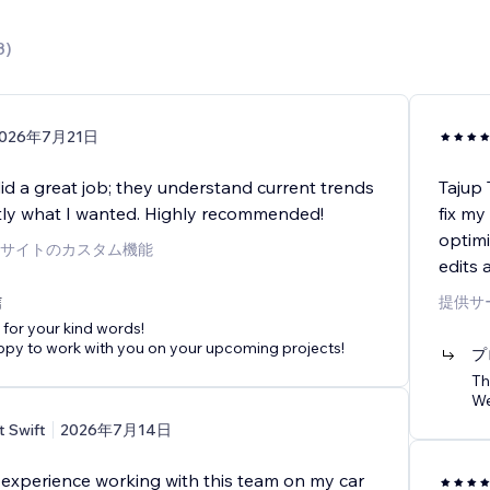
3
)
026年7月21日
id a great job; they understand current trends
Tajup 
tly what I wanted. Highly recommended!
fix my
optimi
サイトのカスタム機能
edits 
信
提供サ
for your kind words!
ppy to work with you on your upcoming projects!
プ
Th
We
t Swift
2026年7月14日
t experience working with this team on my car