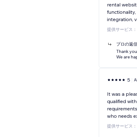
rental websit
functionalit
integration, v
提供サービス：
プロの返
Thank you 
We are ha
5
A
It was a plea
qualified wit
requirements
who needs ex
提供サービス：