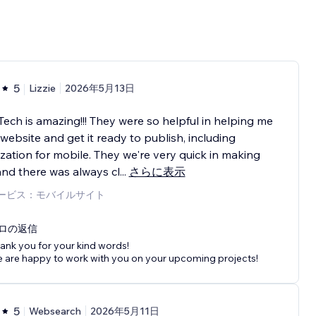
5
Lizzie
2026年5月13日
Tech is amazing!!! They were so helpful in helping me
 website and get it ready to publish, including
zation for mobile. They we're very quick in making
and there was always cl
...
さらに表示
ービス：モバイルサイト
ロの返信
ank you for your kind words!
 are happy to work with you on your upcoming projects!
5
Websearch
2026年5月11日