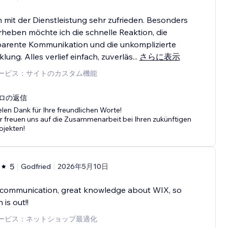
n mit der Dienstleistung sehr zufrieden. Besonders
heben möchte ich die schnelle Reaktion, die
parente Kommunikation und die unkomplizierte
lung. Alles verlief einfach, zuverläs
...
さらに表示
ービス：サイトのカスタム機能
ロの返信
elen Dank für Ihre freundlichen Worte!
r freuen uns auf die Zusammenarbeit bei Ihren zukünftigen
ojekten!
5
Godfried
2026年5月10日
communication, great knowledge about WIX, so
 is out!!
ービス：ネットショップ最適化