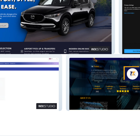
Aerosp
ws | Marketplace
Tajup Tech