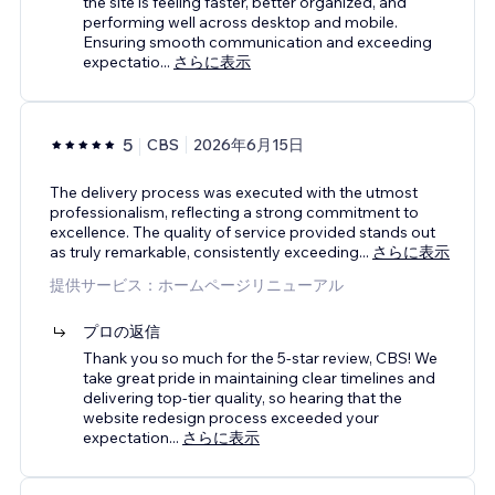
the site is feeling faster, better organized, and
performing well across desktop and mobile.
Ensuring smooth communication and exceeding
expectatio
...
さらに表示
5
CBS
2026年6月15日
The delivery process was executed with the utmost
professionalism, reflecting a strong commitment to
excellence. The quality of service provided stands out
as truly remarkable, consistently exceeding
...
さらに表示
提供サービス：ホームページリニューアル
プロの返信
Thank you so much for the 5-star review, CBS! We
take great pride in maintaining clear timelines and
delivering top-tier quality, so hearing that the
website redesign process exceeded your
expectation
...
さらに表示