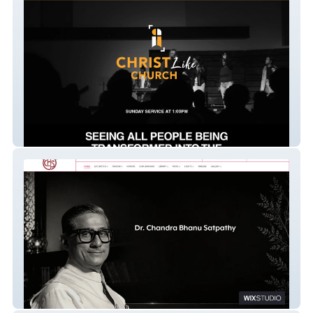
ChristLike Church
drcbsatpathy