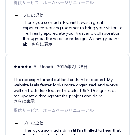
提供サービス：ホームページリニューアル
プロの返信
Thank you so much, Pravin! It was a great
experience working together to bring your vision to
life. I really appreciate your trust and collaboration
throughout the website redesign. Wishing you the
ab
...
さらに表示
5
Unnati
2026年7月28日
The redesign turned out better than I expected. My
website feels faster, looks more organized, and works
well on both desktop and mobile. T & N Designs kept
me updated throughout the project and deliv
...
さらに表示
提供サービス：ホームページリニューアル
プロの返信
Thank you so much, Unnati! I’m thrilled to hear that