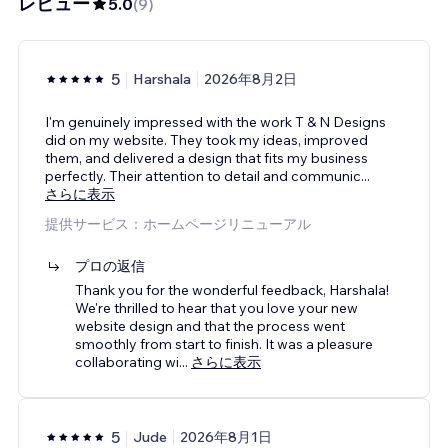
レビュー
5.0
(
9
)
5
Harshala
2026年8月2日
I'm genuinely impressed with the work T & N Designs
did on my website. They took my ideas, improved
them, and delivered a design that fits my business
perfectly. Their attention to detail and communic
...
さらに表示
提供サービス：ホームページリニューアル
プロの返信
Thank you for the wonderful feedback, Harshala!
We're thrilled to hear that you love your new
website design and that the process went
smoothly from start to finish. It was a pleasure
collaborating wi
...
さらに表示
5
Jude
2026年8月1日