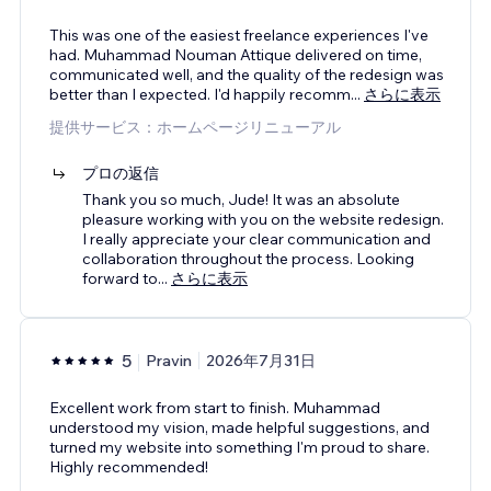
This was one of the easiest freelance experiences I've
had. Muhammad Nouman Attique delivered on time,
communicated well, and the quality of the redesign was
better than I expected. I'd happily recomm
...
さらに表示
提供サービス：ホームページリニューアル
プロの返信
Thank you so much, Jude! It was an absolute
pleasure working with you on the website redesign.
I really appreciate your clear communication and
collaboration throughout the process. Looking
forward to
...
さらに表示
5
Pravin
2026年7月31日
Excellent work from start to finish. Muhammad
understood my vision, made helpful suggestions, and
turned my website into something I'm proud to share.
Highly recommended!