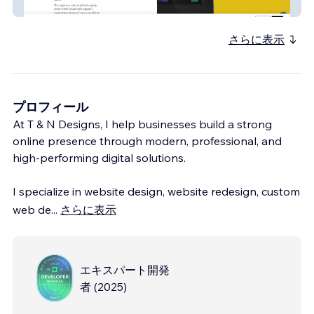
EMB New Eagle store
さらに表示
プロフィール
At T & N Designs, I help businesses build a strong
online presence through modern, professional, and
high-performing digital solutions.
I specialize in website design, website redesign, custom
web de
...
さらに表示
エキスパート開発
者
(
2025
)