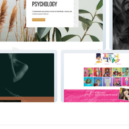
logy
Espace 
From Pen to Paper