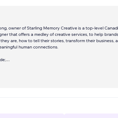
ng, owner of Starling Memory Creative is a top-level Canad
ner that offers a medley of creative services, to help brand
hey are, how to tell their stories, transform their business, 
eaningful human connections.
de;
e Design
ty Guidance
sign
...