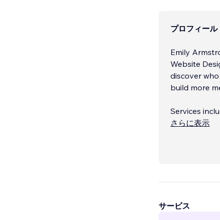
プロフィール
Emily Armstro
Website Desig
discover who t
build more m
Services inclu
• Wix Websit
さらに表示
• Brand Clari
• Graphic De
サービス