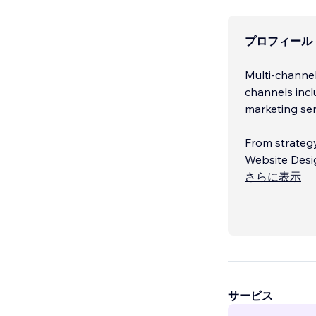
プロフィール
Multi-channel
channels incl
marketing ser
From strategy
Website Des
Search Engin
さらに表示
Google Ads
...
サービス