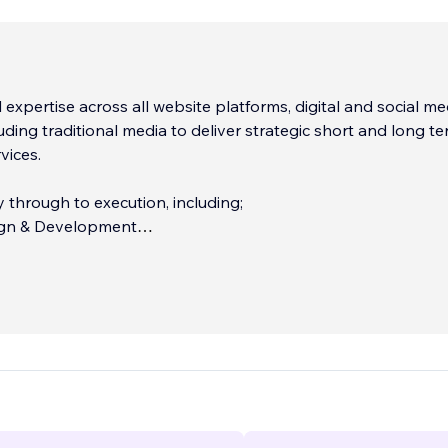
 expertise across all website platforms, digital and social me
uding traditional media to deliver strategic short and long t
vices.
 through to execution, including;
ign & Development
e Optimisation (SEO)