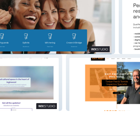
In-Tune
 Hub
Exit Pest Perth