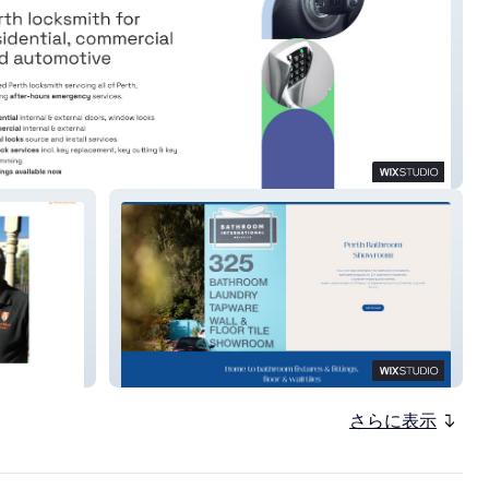
 Lock Service
BI Melville
さらに表示