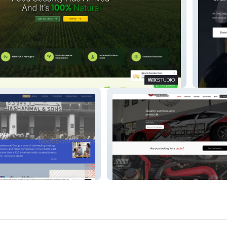
y
One Ind
Overkillperformance