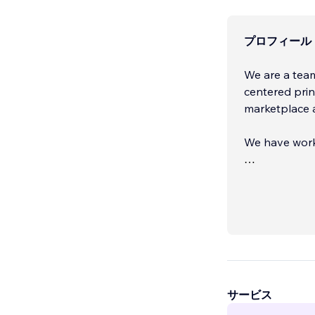
プロフィール
We are a team
centered prin
marketplace 
We have worke
We deliver gu
サービス