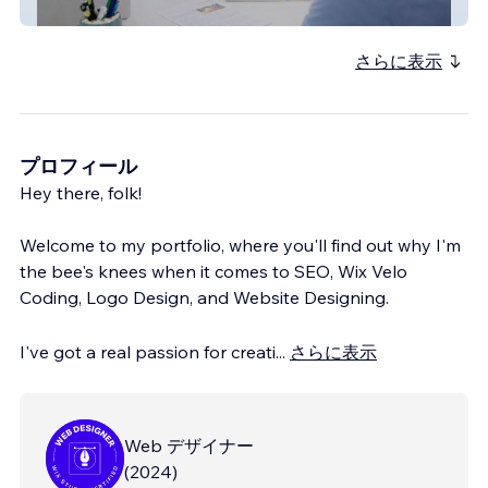
Praxis für Ernährung
さらに表示
プロフィール
Hey there, folk!
Welcome to my portfolio, where you'll find out why I'm
the bee's knees when it comes to SEO, Wix Velo
Coding, Logo Design, and Website Designing.
I've got a real passion for creati
...
さらに表示
Web デザイナー
(
2024
)