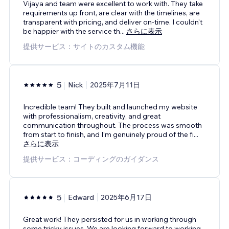
Vijaya and team were excellent to work with. They take
requirements up front, are clear with the timelines, are
transparent with pricing, and deliver on-time. I couldn't
be happier with the service th
...
さらに表示
提供サービス：サイトのカスタム機能
5
Nick
2025年7月11日
Incredible team! They built and launched my website
with professionalism, creativity, and great
communication throughout. The process was smooth
from start to finish, and I’m genuinely proud of the fi
...
さらに表示
提供サービス：コーディングのガイダンス
5
Edward
2025年6月17日
Great work! They persisted for us in working through
some tricky issues. We are looking forward to working