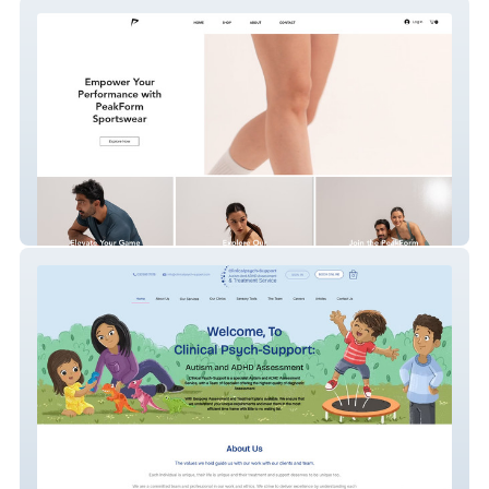
PeakForm
Clinicalpsychsupport