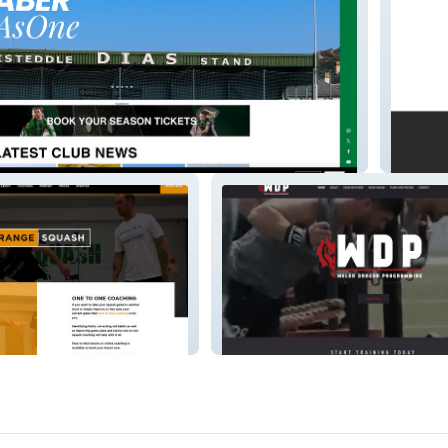
wn FC
redsqui
Welsh Dragon Program