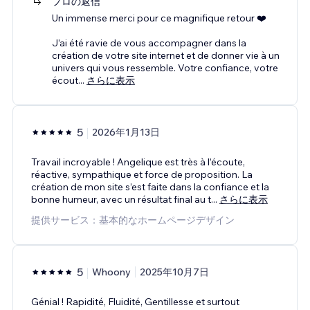
プロの返信
Un immense merci pour ce magnifique retour ❤️
J’ai été ravie de vous accompagner dans la
création de votre site internet et de donner vie à un
univers qui vous ressemble. Votre confiance, votre
écout
...
さらに表示
5
2026年1月13日
Travail incroyable ! Angelique est très à l’écoute,
réactive, sympathique et force de proposition. La
création de mon site s’est faite dans la confiance et la
bonne humeur, avec un résultat final au t
...
さらに表示
提供サービス：基本的なホームページデザイン
5
Whoony
2025年10月7日
Génial ! Rapidité, Fluidité, Gentillesse et surtout