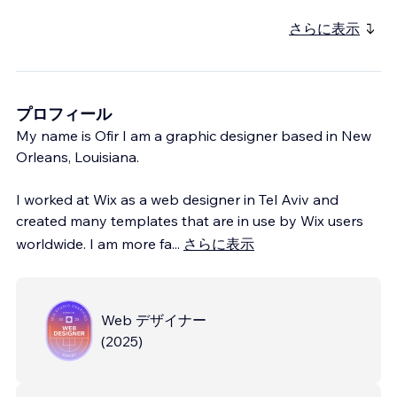
さらに表示
プロフィール
My name is Ofir I am a graphic designer based in New
Orleans, Louisiana.
I worked at Wix as a web designer in Tel Aviv and
created many templates that are in use by Wix users
worldwide. I am more fa
...
さらに表示
Web デザイナー
(
2025
)