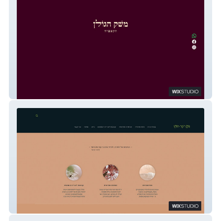
meshek hagolan
גולן רוטר-הולץ