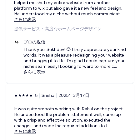
helped me shift my entire website from another
platform to wix but also gave it a new feel and design.
He understood my niche without much communicati
...
さらに表示
提供サービス：高度なホームページデザイン
プロの返信
Thank you, Sukhdev! 😊 I truly appreciate your kind
words. It was a pleasure redesigning your website
and bringing it to life. I'm glad I could capture your
niche seamlessly! Looking forward to more c
...
さらに表示
5
Sneha
2025年3月17日
It was quite smooth working with Rahul on the project.
He understood the problem statement well, came up
with a crisp and effective solution, executed the
changes, and made the required additions to t
...
さらに表示