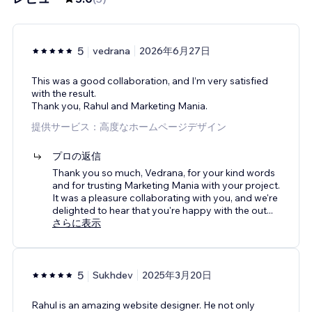
5
vedrana
2026年6月27日
This was a good collaboration, and I’m very satisfied
with the result.
Thank you, Rahul and Marketing Mania.
提供サービス：高度なホームページデザイン
プロの返信
Thank you so much, Vedrana, for your kind words
and for trusting Marketing Mania with your project.
It was a pleasure collaborating with you, and we're
delighted to hear that you're happy with the out
...
さらに表示
5
Sukhdev
2025年3月20日
Rahul is an amazing website designer. He not only