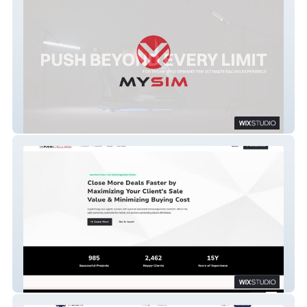
MYSIM
RealTechee