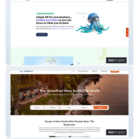
FrankHR
The Breakwater