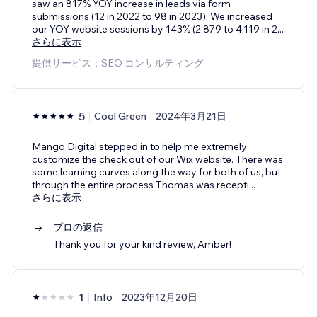
saw an 817% YOY increase in leads via form
submissions (12 in 2022 to 98 in 2023). We increased
our YOY website sessions by 143% (2,879 to 4,119 in 2
...
さらに表示
提供サービス：SEO コンサルティング
5
Cool Green
2024年3月21日
Mango Digital stepped in to help me extremely
customize the check out of our Wix website. There was
some learning curves along the way for both of us, but
through the entire process Thomas was recepti
...
さらに表示
プロの返信
Thank you for your kind review, Amber!
1
Info
2023年12月20日