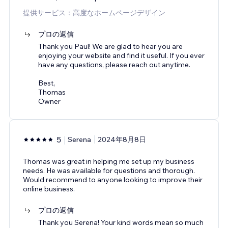
提供サービス：高度なホームページデザイン
プロの返信
Thank you Paul! We are glad to hear you are
enjoying your website and find it useful. If you ever
have any questions, please reach out anytime.
Best,
Thomas
Owner
5
Serena
2024年8月8日
Thomas was great in helping me set up my business
needs. He was available for questions and thorough.
Would recommend to anyone looking to improve their
online business.
プロの返信
Thank you Serena! Your kind words mean so much