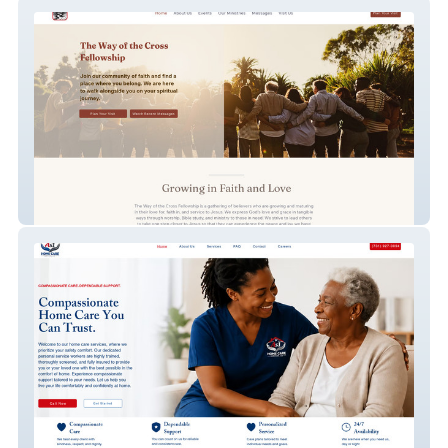
TheWayOfTheCross
As1 Home Care