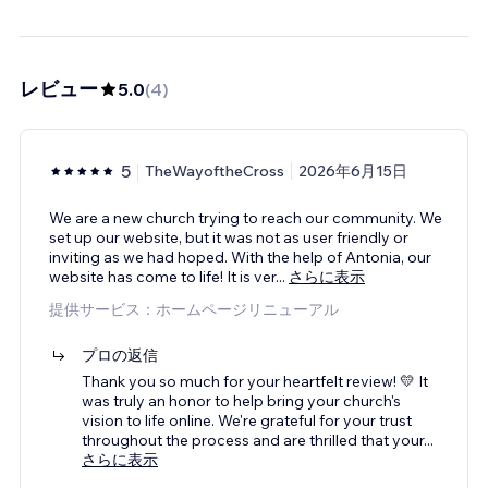
レビュー
5.0
(
4
)
5
TheWayoftheCross
2026年6月15日
We are a new church trying to reach our community. We
set up our website, but it was not as user friendly or
inviting as we had hoped. With the help of Antonia, our
website has come to life! It is ver
...
さらに表示
提供サービス：ホームページリニューアル
プロの返信
Thank you so much for your heartfelt review! 💛 It
was truly an honor to help bring your church's
vision to life online. We're grateful for your trust
throughout the process and are thrilled that your
...
さらに表示