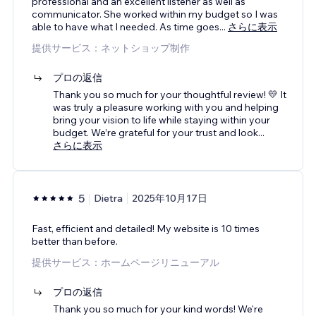
professional and an excellent listener as well as
communicator. She worked within my budget so I was
able to have what I needed. As time goes
...
さらに表示
提供サービス：ネットショップ制作
プロの返信
Thank you so much for your thoughtful review! 💛 It
was truly a pleasure working with you and helping
bring your vision to life while staying within your
budget. We’re grateful for your trust and look
...
さらに表示
5
Dietra
2025年10月17日
Fast, efficient and detailed! My website is 10 times
better than before.
提供サービス：ホームページリニューアル
プロの返信
Thank you so much for your kind words! We're