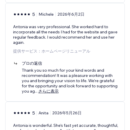
5
Michele
2026年6月2日
Antonia was very professional. She worked hard to
incorporate all the needs I had for the website and gave
regular feedback. I would recommend her and use her
again.
提供サービス：ホームページリニューアル
プロの返信
Thank you so much for your kind words and
recommendation! It was a pleasure working with
you and bringing your vision to life. We're grateful
for the opportunity and look forward to supporting
you ag
...
さらに表示
5
Anita
2026年5月26日
Antonia is wonderful. She’s fast yet accurate, thoughtful,