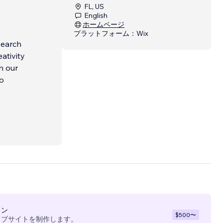
FL, US
English
ホームページ
プラットフォーム：
Wix
search
ativity
h our
so
イン
$500
〜
ェブサイトを制作します。