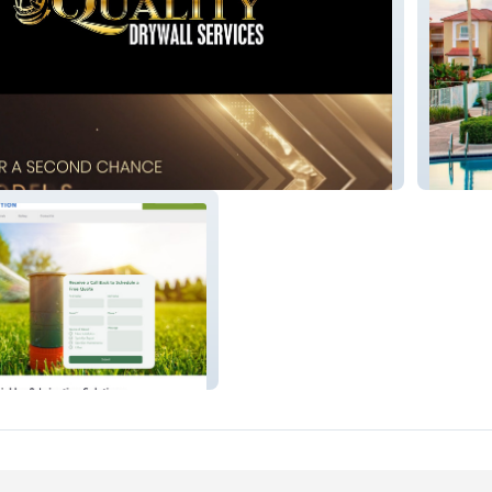
wall
USA P
ation