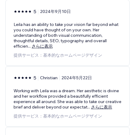
5
2024年9月10日
Leila has an ability to take your vision far beyond what
you could have thought of on your own. Her
understanding of both visual communication,
thoughtful details, SEO, typography and overall
efficien
...
さらに表示
提供サービス：基本的なホームページデザイン
5
Christian
2024年5月22日
Working with Leila was a dream. Her aesthetic is divine
and her workflow provided a beautifully efficient
experience all around. She was able to take our creative
brief and deliver beyond our expectat
...
さらに表示
提供サービス：基本的なホームページデザイン