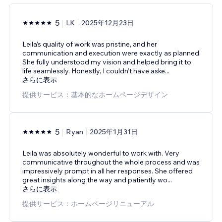
5
LK
2025年12月23日
Leila’s quality of work was pristine, and her
communication and execution were exactly as planned.
She fully understood my vision and helped bring it to
life seamlessly. Honestly, I couldn’t have aske
...
さらに表示
提供サービス：基本的なホームページデザイン
5
Ryan
2025年1月31日
Leila was absolutely wonderful to work with. Very
communicative throughout the whole process and was
impressively prompt in all her responses. She offered
great insights along the way and patiently wo
...
さらに表示
提供サービス：ホームページリニューアル