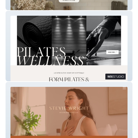
vuum home cleaning
FORM