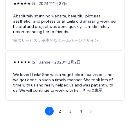
5
2024年1月27日
Absolutely stunning website, beautiful pictures,
aesthetic , and professional. Leila did amazing work, so
helpful and project was done quickly. I am definitely
recommending her to friends.
提供サービス：基本的なホームページデザイン
5
Jamie
2023年2月2日
We loved Leila! She was a huge help in our vision, and
we got done in such a timely manner. She took lots of
time with us and really helped us and was patient with
us. We will continue to work with he
...
さらに表示
1
2
3
4