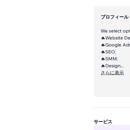
プロフィール
We select opt
🔥Website D
🔥Google Ads
🔥SEO;
🔥SMM;
🔥Design;
...
さらに表示
サービス