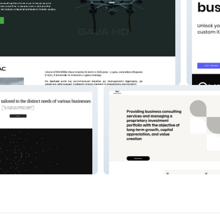
Bladetr
Bladetech Ltd