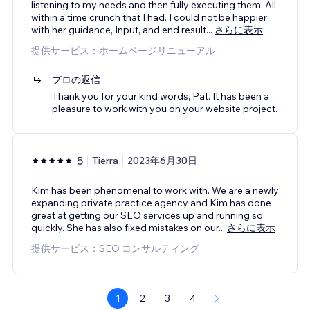
listening to my needs and then fully executing them. All
within a time crunch that I had. I could not be happier
with her guidance, Input, and end result
...
さらに表示
提供サービス：ホームページリニューアル
プロの返信
Thank you for your kind words, Pat. It has been a
pleasure to work with you on your website project.
5
Tierra
2023年6月30日
Kim has been phenomenal to work with. We are a newly
expanding private practice agency and Kim has done
great at getting our SEO services up and running so
quickly. She has also fixed mistakes on our
...
さらに表示
提供サービス：SEO コンサルティング
1
2
3
4