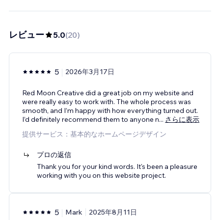
レビュー
5.0
(
20
)
5
2026年3月17日
Red Moon Creative did a great job on my website and
were really easy to work with. The whole process was
smooth, and I’m happy with how everything turned out.
I’d definitely recommend them to anyone n
...
さらに表示
提供サービス：基本的なホームページデザイン
プロの返信
Thank you for your kind words. It's been a pleasure
working with you on this website project.
5
Mark
2025年8月11日