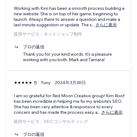
Working with Kim has been a smooth process building a
new website. She is on top of her game, beginning to
launch. Always there to answer a question and make a
last minute suggestion or update. The s
...
さらに表示
提供サービス：ネットショップ制作
プロの返信
Thank you for your kind words. It's a pleasure
working with you both, Mark and Tamara!
5
Tony
2024年3月30日
I am so grateful for Red Moon Creative group! Kim Roof
has been incredible in helping me fix my website’s SEO.
She has been very attentive & responsive to every
concern and has made the process easy a
...
さらに表示
提供サービス：SEO コンサルティング
プロの返信