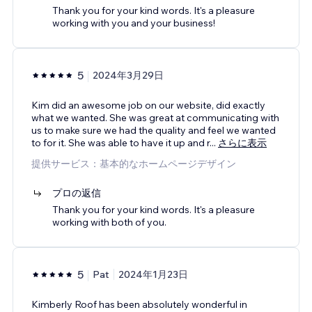
Thank you for your kind words. It's a pleasure
working with you and your business!
5
2024年3月29日
Kim did an awesome job on our website, did exactly
what we wanted. She was great at communicating with
us to make sure we had the quality and feel we wanted
to for it. She was able to have it up and r
...
さらに表示
提供サービス：基本的なホームページデザイン
プロの返信
Thank you for your kind words. It's a pleasure
working with both of you.
5
Pat
2024年1月23日
Kimberly Roof has been absolutely wonderful in