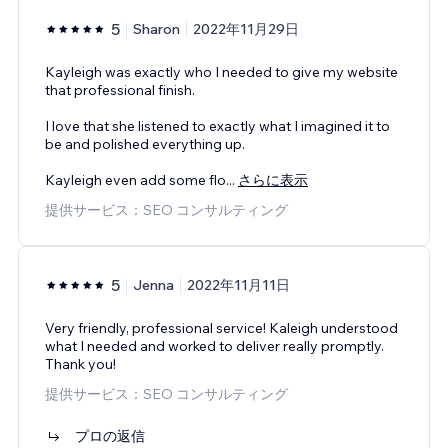
5
Sharon
2022年11月29日
Kayleigh was exactly who I needed to give my website
that professional finish.
I love that she listened to exactly what I imagined it to
be and polished everything up.
Kayleigh even add some flo
...
さらに表示
提供サービス：SEO コンサルティング
5
Jenna
2022年11月11日
Very friendly, professional service! Kaleigh understood
what I needed and worked to deliver really promptly.
Thank you!
提供サービス：SEO コンサルティング
プロの返信