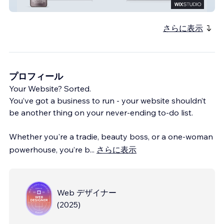
HB ELECTRICAL BRISTOL
さらに表示
プロフィール
Your Website? Sorted.
You’ve got a business to run - your website shouldn’t
be another thing on your never-ending to-do list.
Whether you're a tradie, beauty boss, or a one-woman
powerhouse, you’re b
...
さらに表示
Web デザイナー
(
2025
)