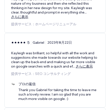
nature of my business and then she reflected this
thinking in her new design for my site. Kayleigh was
clear, thoughtful and prompt in everything she
...
さらに表示
提供サービス：ホームページリニューアル
5
Gabriel
2023年8月22日
Kayleigh was brilliant, so helpful with all the work and
suggestions she made towards our website helping to
clean up the back-end and making us far more visible
on google searches with a quick and ef
...
さらに表示
提供サービス：SEO コンサルティング
プロの返信
Thank you Gabriel for taking the time to leave me
such a lovely review. I am so glad that you are
much more visible on google. :)