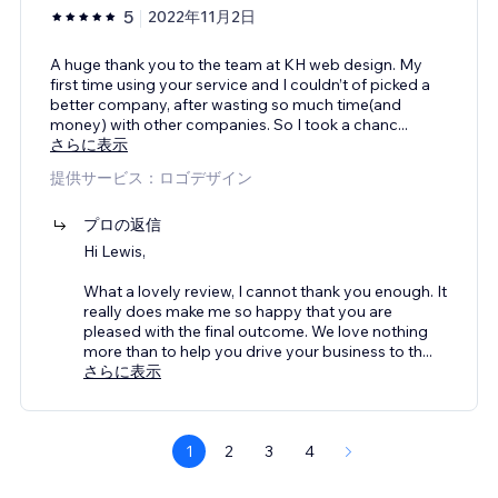
5
2022年11月2日
A huge thank you to the team at KH web design. My
first time using your service and I couldn’t of picked a
better company, after wasting so much time(and
money) with other companies. So I took a chanc
...
さらに表示
提供サービス：ロゴデザイン
プロの返信
Hi Lewis,
What a lovely review, I cannot thank you enough. It
really does make me so happy that you are
pleased with the final outcome. We love nothing
more than to help you drive your business to th
...
さらに表示
1
2
3
4