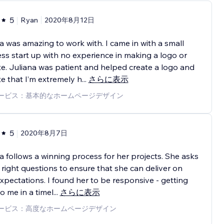
5
Ryan
2020年8月12日
a was amazing to work with. I came in with a small
ss start up with no experience in making a logo or
e. Juliana was patient and helped create a logo and
e that I’m extremely h
...
さらに表示
ービス：基本的なホームページデザイン
5
2020年8月7日
a follows a winning process for her projects. She asks
e right questions to ensure that she can deliver on
xpectations. I found her to be responsive - getting
o me in a timel
...
さらに表示
ービス：高度なホームページデザイン