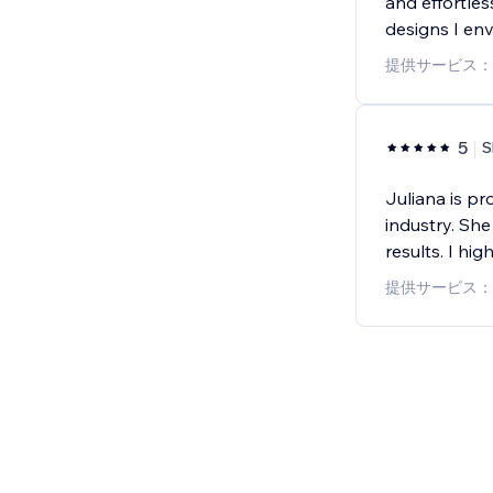
and effortles
designs I env
提供サービス：
5
S
Juliana is p
industry. She
results. I hi
提供サービス：