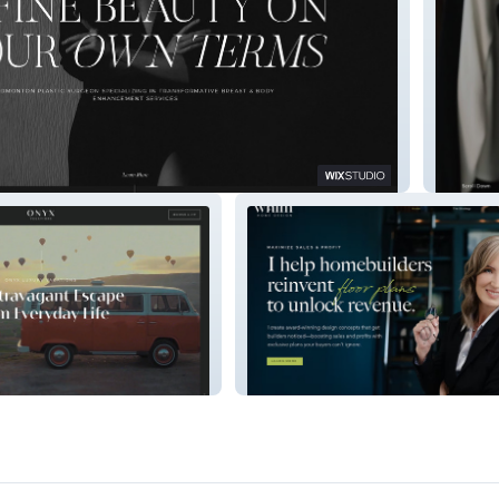
Sézon S
Whim Home Design