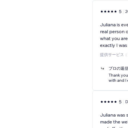
5
Juliana is ev
real person o
what you are 
exactly I was
提供サービス：
プロの返
Thank you 
with and I
5
D
Juliana was 
made the we