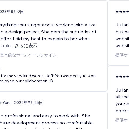
2023年8月9日
erything that's right about working with a live,
Julian
n a design project. She gets the subtleties of
busine
after. I did my best to explain to her what
websit
 looki
...
さらに表示
websit
基本的なホームページデザイン
提供サ
信
for the very kind words, Jeff! You were easy to work
 enjoyed our collaboration! :D
Julian
all th
r Yuni
2022年9月25日
your e
back t
so professional and easy to work with. She
提供サ
bsite development process so comfortable