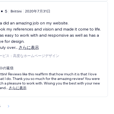
5
Brittini
2020年7月31日
a did an amazing job on my website.
ok my references and vision and made it come to life.
s easy to work with and responsive as well as has a
ye for design.
ruly over
...
さらに表示
ービス：高度なホームページデザイン
ロの返信
ittini! Reviews like this reaffirm that how much it is that I love
at I do. Thank you so much for the amazing review! You were
ch a pleasure to work with. Wising you the best with your new
and
...
さらに表示
5