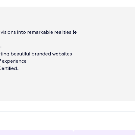
visions into remarkable realities 💫
s:
ting beautiful branded websites
f experience
ertified
...