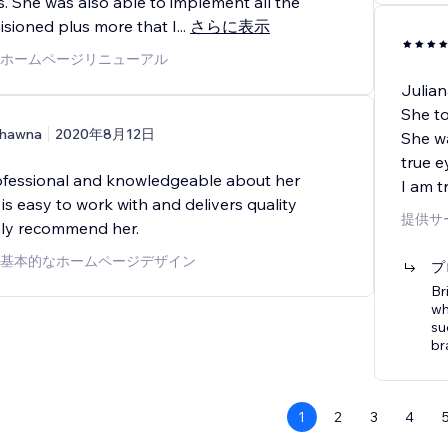
s. She was also able to implement all the
isioned plus more that I
...
さらに表示
ホームページリニューアル
Julian
She to
hawna
2020年8月12日
She wa
true e
rofessional and knowledgeable about her
I am t
 is easy to work with and delivers quality
提供サ
ghly recommend her.
基本的なホームページデザイン
プ
Br
wh
su
br
1
2
3
4