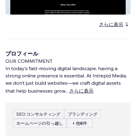
Created Concierge
さらに表示
プロフィール
OUR COMMITMENT
In today’s fast-moving digital landscape, having a
strong online presence is essential. At Intrepid Media,
we don’t just build websites—we craft digital assets
that help businesses grow
...
さらに表示
SEO コンサルティング
ブランディング
ホームページの引っ越し
+ 他8件