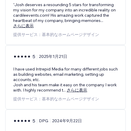
“Josh deserves a resounding 5 stars for transforming
my vision for my company into an incredible reality on
cardileevents.com! His amazing work captured the
heartbeat of my company, bringing memories
...
さらに表示
提供サービス：基本的なホームページデザイン
5
2025年1月21日
I have used Intrepid Media for many different jobs such
as building websites, email marketing, setting up
accounts, etc.
Josh and his team make it easy on the company I work
with. I highly recommend t
...
さらに表示
提供サービス：基本的なホームページデザイン
5
DPG
2024年9月22日