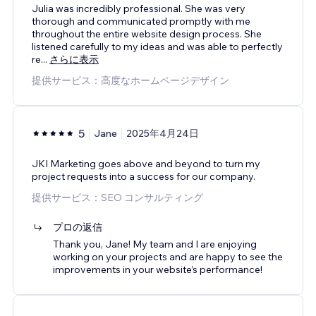
Julia was incredibly professional. She was very
thorough and communicated promptly with me
throughout the entire website design process. She
listened carefully to my ideas and was able to perfectly
re
...
さらに表示
提供サービス：高度なホームページデザイン
5
Jane
2025年4月24日
JKI Marketing goes above and beyond to turn my
project requests into a success for our company.
提供サービス：SEO コンサルティング
プロの返信
Thank you, Jane! My team and I are enjoying
working on your projects and are happy to see the
improvements in your website’s performance!