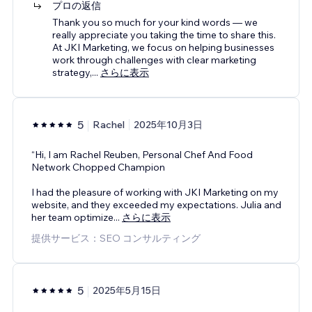
プロの返信
Thank you so much for your kind words — we
really appreciate you taking the time to share this.
At JKI Marketing, we focus on helping businesses
work through challenges with clear marketing
strategy,
...
さらに表示
5
Rachel
2025年10月3日
“Hi, I am Rachel Reuben, Personal Chef And Food
Network Chopped Champion
I had the pleasure of working with JKI Marketing on my
website, and they exceeded my expectations. Julia and
her team optimize
...
さらに表示
提供サービス：SEO コンサルティング
5
2025年5月15日