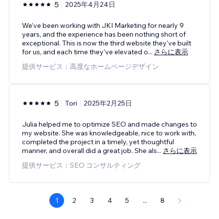
5
2025年4月24日
We’ve been working with JKI Marketing for nearly 9
years, and the experience has been nothing short of
exceptional. This is now the third website they've built
for us, and each time they've elevated o
...
さらに表示
提供サービス：高度なホームページデザイン
5
Tori
2025年2月25日
Julia helped me to optimize SEO and made changes to
my website. She was knowledgeable, nice to work with,
completed the project in a timely, yet thoughtful
manner, and overall did a great job. She als
...
さらに表示
提供サービス：SEO コンサルティング
1
2
3
4
5
...
8