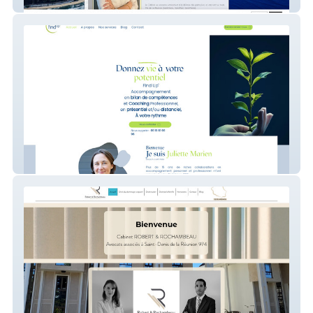
audreyrobert-avocat
Find'up