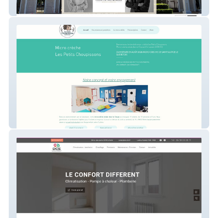
ROBERT & ROCHAMBEAU
LesPetitsChoupissons