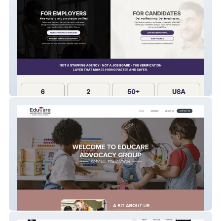
Neworkx
Educare