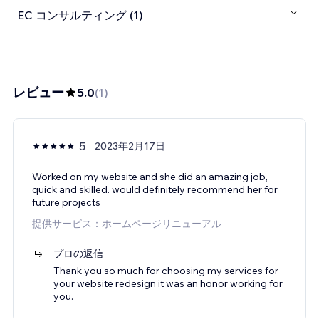
EC コンサルティング (1)
レビュー
5.0
(
1
)
5
2023年2月17日
Worked on my website and she did an amazing job,
quick and skilled. would definitely recommend her for
future projects
提供サービス：ホームページリニューアル
プロの返信
Thank you so much for choosing my services for
your website redesign it was an honor working for
you.