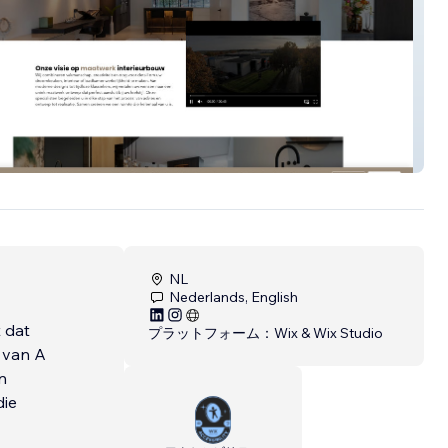
& Interieur Ontwerpers Maastricht
NL
Nederlands, English
 dat
プラットフォーム：
Wix & Wix Studio
 van A
n
die