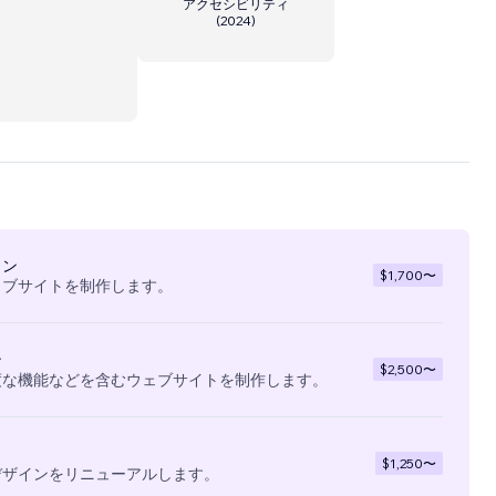
アクセシビリティ
(
2024
)
zette
...
イン
$1,700
〜
ェブサイトを制作します。
ン
$2,500
〜
度な機能などを含むウェブサイトを制作します。
$1,250
〜
デザインをリニューアルします。