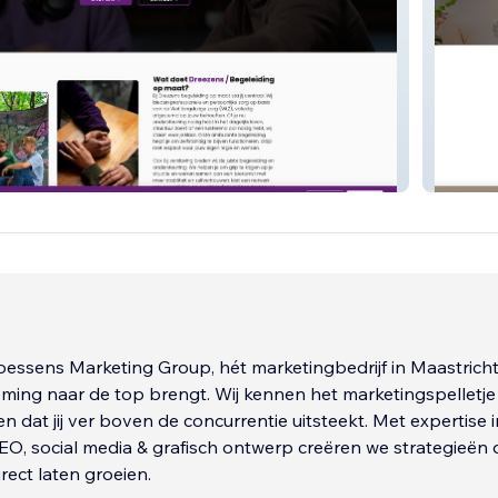
iding
Keuken 
essens Marketing Group, hét marketingbedrijf in Maastricht
ming naar de top brengt. Wij kennen het marketingspelletje
en dat jij ver boven de concurrentie uitsteekt. Met expertise i
O, social media & grafisch ontwerp creëren we strategieën 
irect laten groeien.