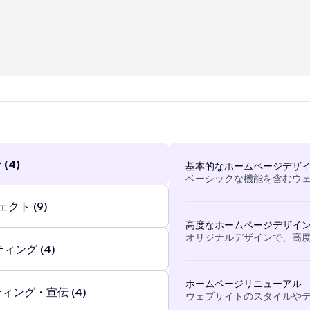
t alles om impact. Wij maken van jouw doelen onze missie en 
(4)
基本的なホームページデザ
ベーシックな機能を含むウ
クト (9)
高度なホームページデザイ
オリジナルデザインで、高
ィング (4)
ホームページリニューアル
ィング・宣伝 (4)
ウェブサイトのスタイルや