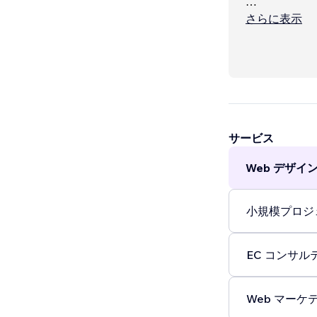
Bij ons draai
さらに表示
サービス
Web デザイン 
小規模プロジェ
EC コンサルテ
Web マーケテ