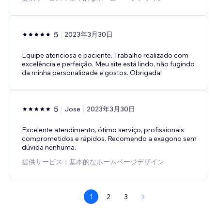
5
2023年3月30日
Equipe atenciosa e paciente. Trabalho realizado com
excelência e perfeição. Meu site está lindo, não fugindo
da minha personalidade e gostos. Obrigada!
5
Jose
2023年3月30日
Excelente atendimento, ótimo serviço, profissionais
comprometidos e rápidos. Recomendo a exagono sem
dúvida nenhuma.
提供サービス：基本的なホームページデザイン
1
2
3