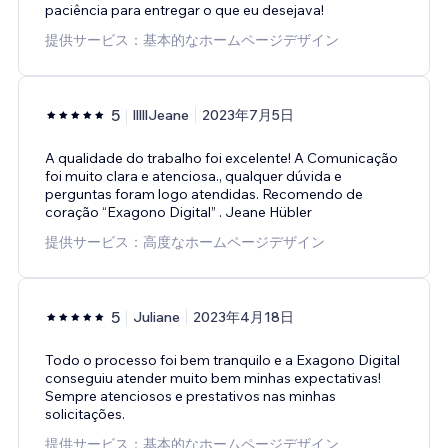
paciência para entregar o que eu desejava!
提供サービス：基本的なホームページデザイン
5
lllllJeane
2023年7月5日
A qualidade do trabalho foi excelente! A Comunicação
foi muito clara e atenciosa., qualquer dúvida e
perguntas foram logo atendidas. Recomendo de
coração “Exagono Digital” . Jeane Hübler
提供サービス：高度なホームページデザイン
5
Juliane
2023年4月18日
Todo o processo foi bem tranquilo e a Exagono Digital
conseguiu atender muito bem minhas expectativas!
Sempre atenciosos e prestativos nas minhas
solicitações.
提供サービス：基本的なホームページデザイン