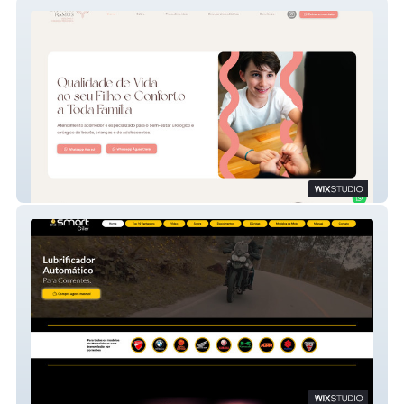
Yna Doutora
SmartOiler