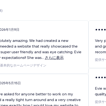
3
)
2026年1月9日
olutely amazing. We had created a new
Very p
needed a website that really showcased the
and gr
super user friendly and was eye catching. Evie
recom
 expectations!! She was
...
さらに表示
提供サ
基本的なホームページデザイン
025年5月15日
Evie 
ave asked for anyone better to work on my
qualit
d a really tight turn around and a very creative
提供サ
 knew exactly how I would love my website to