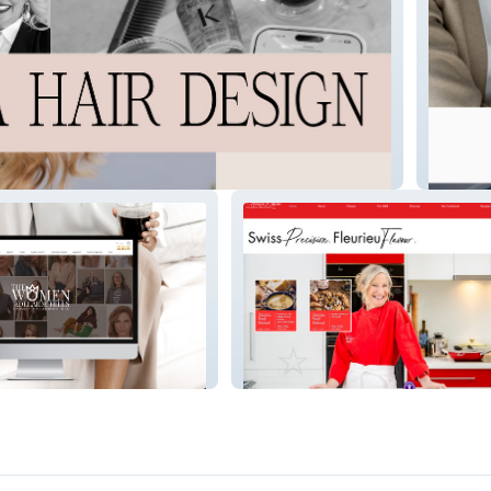
LBK Ad
ide Hills
Anita Robin