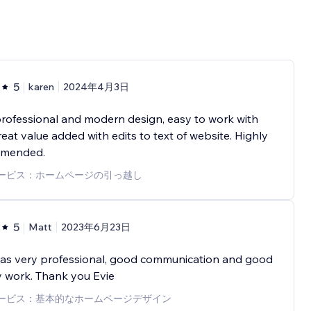
5
karen
2024年4月3日
rofessional and modern design, easy to work with
eat value added with edits to text of website. Highly
mended.
ービス：ホームページの引っ越し
5
Matt
2023年6月23日
was very professional, good communication and good
y work. Thank you Evie
ービス：基本的なホームページデザイン