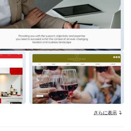
visory
Valley To Vale Wine Tours
さらに表示