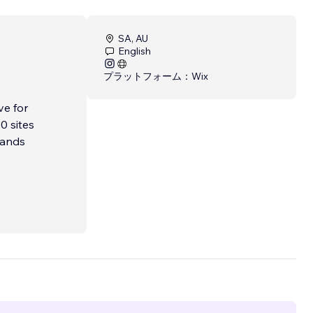
SA, AU
English
プラットフォーム：
Wix
ve for
0 sites
rands
fer
o you—