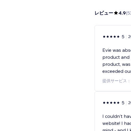
レビュー
4.9
(
5
5
Evie was abs
product and 
product, was 
exceeded our
提供サービス：
5
2
I couldn't h
website! I ha
mind - and I