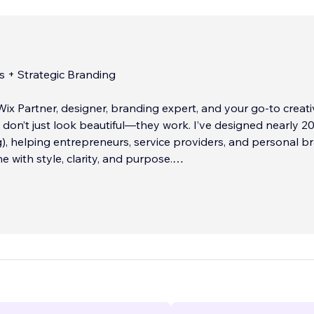
s + Strategic Branding
Wix Partner, designer, branding expert, and your go-to creati
 don’t just look beautiful—they work. I’ve designed nearly 20
), helping entrepreneurs, service providers, and personal b
e with style, clarity, and purpose.
e starting fresh or ready to elevate your existing brand, I of
u need. My approach is thoughtful, intuitive, and tailored t
business deserves more than a cookie-cutter site.
...