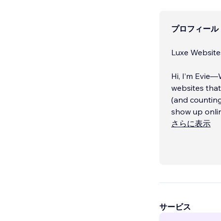
プロフィール
Luxe Website
Hi, I’m Evie—
websites that
(and counting
show up onlin
さらに表示
Whether you’r
everything yo
because your 
サービス