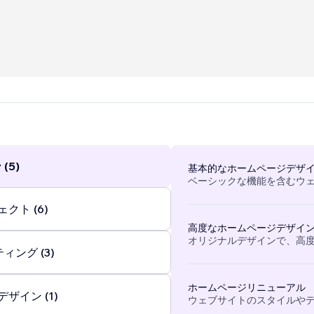
 create is clean, mobile friendly and built to actually help yo
 not just sit there looking pretty.
(5)
基本的なホームページデザ
ベーシックな機能を含むウ
クト (6)
高度なホームページデザイ
オリジナルデザインで、高
ィング (3)
ホームページリニューアル
ザイン (1)
ウェブサイトのスタイルや