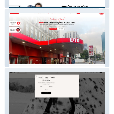
משה אלבז - מדדים
סוכני דלק ושמנים בעמ