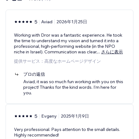
5
Aviad
2026年1月25日
Working with Dror was a fantastic experience. He took
the time to understand my vision and turned it into a
professional, high-performing website (in the NPO
niche in Israel). Communication was clear,
...
さらに表示
提供サービス：高度なホームページデザイン
プロの返信
Aviad, it was so much fun working with you on this
project! Thanks for the kind words. I'm here for
you.
5
Evgeny
2025年1月9日
Very professional. Pays attention to the small details.
Highly recommended!