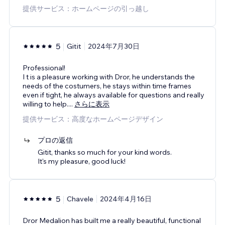
提供サービス：ホームページの引っ越し
5
Gitit
2024年7月30日
Professional!
I t is a pleasure working with Dror, he understands the
needs of the costumers, he stays within time frames
even if tight, he always available for questions and really
willing to help.
...
さらに表示
提供サービス：高度なホームページデザイン
プロの返信
Gitit, thanks so much for your kind words.
It's my pleasure, good luck!
5
Chavele
2024年4月16日
Dror Medalion has built me a really beautiful, functional