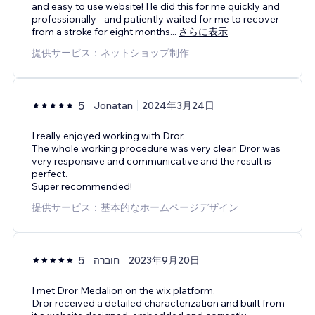
and easy to use website! He did this for me quickly and
professionally - and patiently waited for me to recover
from a stroke for eight months
...
さらに表示
提供サービス：ネットショップ制作
5
Jonatan
2024年3月24日
I really enjoyed working with Dror.
The whole working procedure was very clear, Dror was
very responsive and communicative and the result is
perfect.
Super recommended!
提供サービス：基本的なホームページデザイン
5
חוברה
2023年9月20日
I met Dror Medalion on the wix platform.
Dror received a detailed characterization and built from