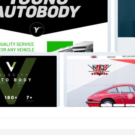
y
Gentle 
Nico's Auto