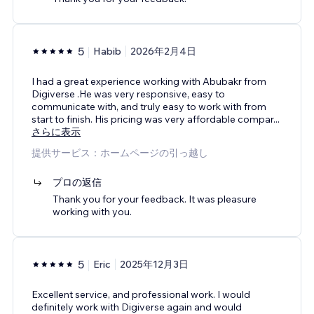
5
Habib
2026年2月4日
I had a great experience working with Abubakr from
Digiverse .He was very responsive, easy to
communicate with, and truly easy to work with from
start to finish. His pricing was very affordable compar
...
さらに表示
提供サービス：ホームページの引っ越し
プロの返信
Thank you for your feedback. It was pleasure
working with you.
5
Eric
2025年12月3日
Excellent service, and professional work. I would
definitely work with Digiverse again and would