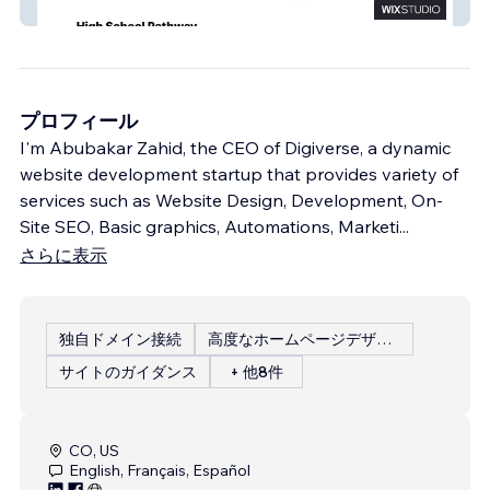
Elites Agency USA
プロフィール
I'm Abubakar Zahid, the CEO of Digiverse, a dynamic
website development startup that provides variety of
services such as Website Design, Development, On-
Site SEO, Basic graphics, Automations, Marketi
...
さらに表示
独自ドメイン接続
高度なホームページデザイン
サイトのガイダンス
+ 他8件
CO, US
English, Français, Español