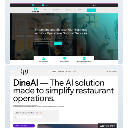
Mastra
DineAI