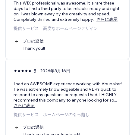
This WIX professional was awesome. It is rare these
days to find a third party to be reliable, ready and right
on. I was blown away by the creativity and speed.
Completely thrilled and extremely happy
...
さらに表示
提供サービス：高度なホームページデザイン
プロの返信
Thank you!!
5
2026年3月16日
I had an AWESOME experience working with Abubakar!
He was extremely knowledgeable and VERY quick to
respond to any questions or requests I had. I HIGHLY
recommend this company to anyone looking for so
...
さらに表示
提供サービス：ホームページの引っ越し
プロの返信
Thank you for your feedback!