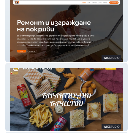
VMS-Stroy
Oo-La-La! French Tacos