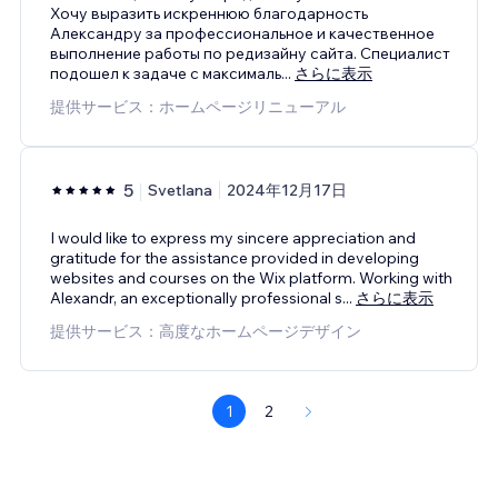
Хочу выразить искреннюю благодарность
Александру за профессиональное и качественное
выполнение работы по редизайну сайта. Специалист
подошел к задаче с максималь
...
さらに表示
提供サービス：ホームページリニューアル
5
Svetlana
2024年12月17日
I would like to express my sincere appreciation and
gratitude for the assistance provided in developing
websites and courses on the Wix platform. Working with
Alexandr, an exceptionally professional s
...
さらに表示
提供サービス：高度なホームページデザイン
1
2