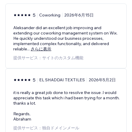
5
Coworking
2026年6月15日
Aleksander did an excellent job improving and
extending our coworking management system on Wix.
He quickly understood our business processes,
implemented complex functionality, and delivered
reliable
...
さらに表示
提供サービス：サイトのカスタム機能
5
EL SHADDAI TEXTILES
2026年5月2日
it is really a great job done to resolve the issue .I would
appreciate this task which i had been trying for a month.
thanks a lot.
Regards,
Abraham
提供サービス：独自ドメインメール