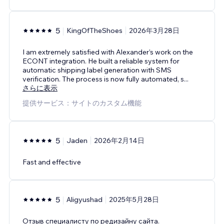
5
KingOfTheShoes
2026年3月28日
I am extremely satisfied with Alexander’s work on the
ECONT integration. He built a reliable system for
automatic shipping label generation with SMS
verification. The process is now fully automated, s
...
さらに表示
提供サービス：サイトのカスタム機能
5
Jaden
2026年2月14日
Fast and effective
5
Aligyushad
2025年5月28日
Отзыв специалисту по редизайну сайта.