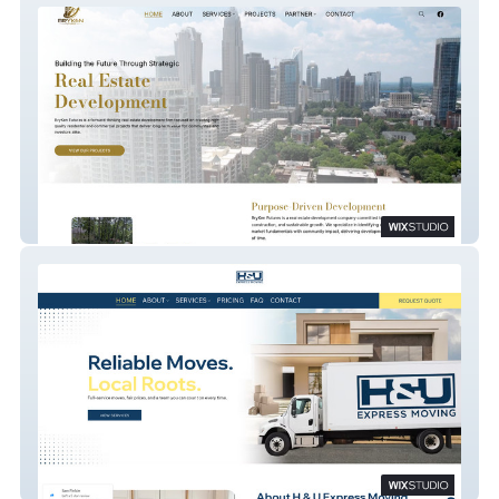
BryKen Futures
H & U Express Moving