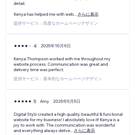
detail.
Kenya has helped me with web
...
さらに表示
提供サービス：高度なホームページデザイン
4
2025年10月9日
Kenya Thompson worked with me throughout my
website process. Communication was great and
delivery time was perfect.
提供サービス：基本的なホームページデザイン
5
Amy
2025年5月5日
Digital Stylz created a high quality, beautiful & functional
website for my business! I absolutely love it! Kenya is a
joy to work with. The communication was wonderful
and everything always delive
...
さらに表示