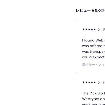
レビュー
5.0
(
3
5
S
I found Webr
was offered m
was transpar
could expect
提供サービス：
5
2
The Pick Up 
Webryact on 3
work and are