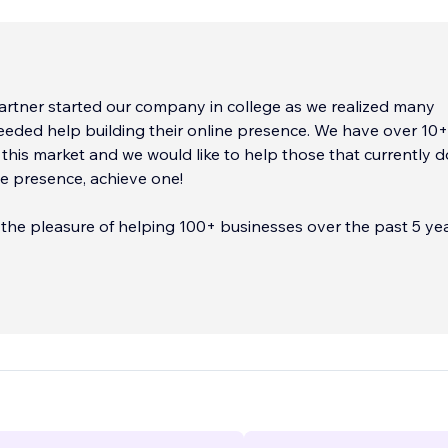
rtner started our company in college as we realized many
eded help building their online presence. We have over 10+
 this market and we would like to help those that currently d
e presence, achieve one!
he pleasure of helping 100+ businesses over the past 5 ye
line presence in a wide array of areas! We have been able to 