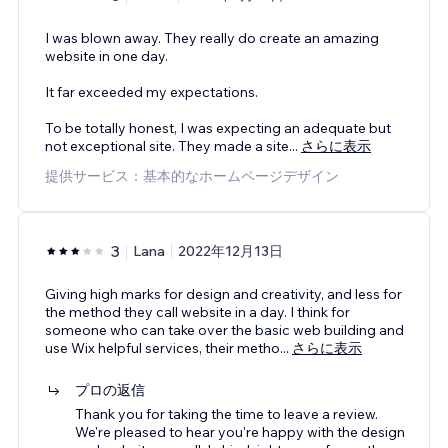
I was blown away. They really do create an amazing
website in one day.
It far exceeded my expectations.
To be totally honest, I was expecting an adequate but
not exceptional site. They made a site
...
さらに表示
提供サービス：基本的なホームページデザイン
3
Lana
2022年12月13日
Giving high marks for design and creativity, and less for
the method they call website in a day. I think for
someone who can take over the basic web building and
use Wix helpful services, their metho
...
さらに表示
プロの返信
Thank you for taking the time to leave a review.
We're pleased to hear you're happy with the design