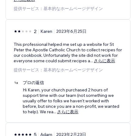
提供サービス：基本的なホームページデザイン
2
Karen
2023年6月25日
This professional helped me set up a website for St
Peter the Apostle Catholic Church to collect recipes for
our cookbook. Unfortunately the site did not work for
everyone some could submit recipes a
...
さらに表示
提供サービス：基本的なホームページデザイン
プロの返信
Hi Karen, your church purchased 2 hours of
support time with our team (not something we
usually offer to folks we haven't worked with
before, but since you are a non-profit, we wanted
to help). We rea
...
さらに表示
5
Adam
2023年2月23日