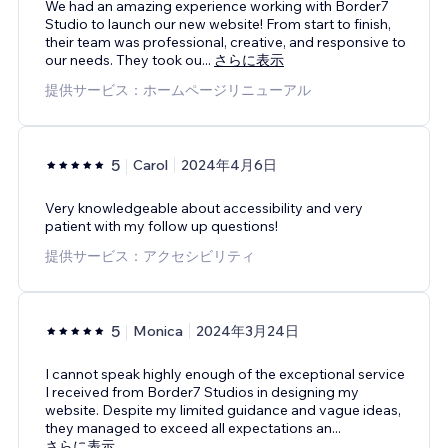
We had an amazing experience working with Border7
Studio to launch our new website! From start to finish,
their team was professional, creative, and responsive to
our needs. They took ou
...
さらに表示
提供サービス：ホームページリニューアル
5
Carol
2024年4月6日
Very knowledgeable about accessibility and very
patient with my follow up questions!
提供サービス：アクセシビリティ
5
Monica
2024年3月24日
I cannot speak highly enough of the exceptional service
I received from Border7 Studios in designing my
website. Despite my limited guidance and vague ideas,
they managed to exceed all expectations an
...
さらに表示