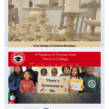
King's Home Furnishings
Coatesville Kids To College