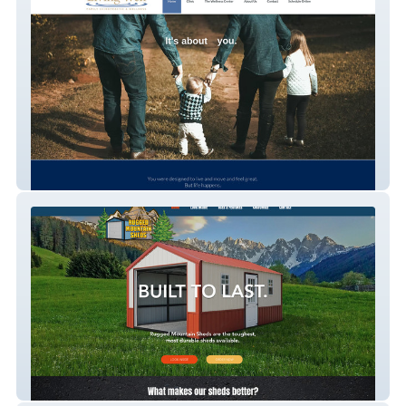
Living Well Chiropractic
Ruggedmountainsheds