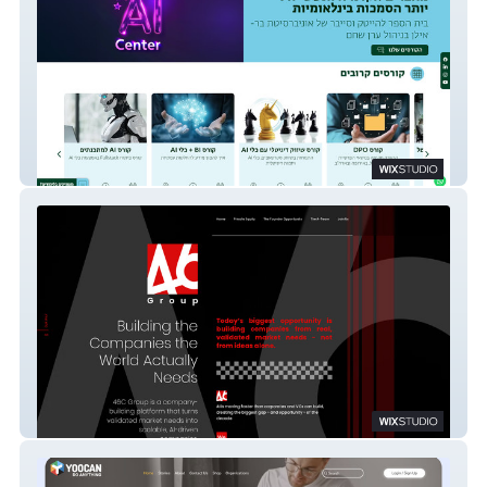
ביה"ס להייטק וסייבר של אוני' בר-אילן
46C Group