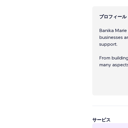
プロフィール
Banika Marie
businesses a
support.
From building
many aspects 
サービス