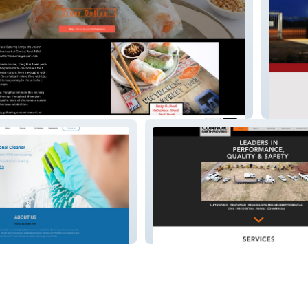
Gjseib
aning
Connor Earthmoving