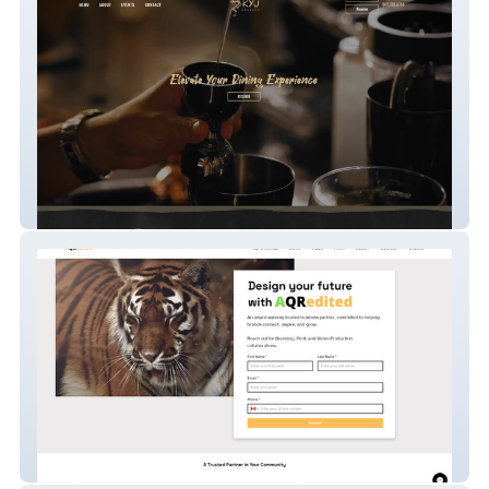
Ryu Izakaya
AQRedited