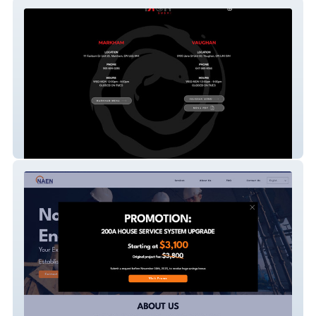
IKON Sushi
NAElectric