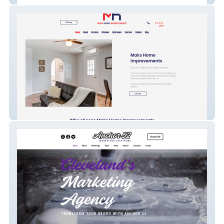
MaksHomeImprovements