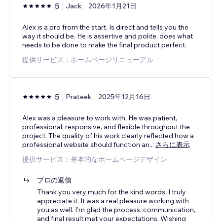
5
Jack
2026年1月21日
Alex is a pro from the start. Is direct and tells you the
way it should be. He is assertive and polite, does what
needs to be done to make the final product perfect.
提供サービス：ホームページリニューアル
5
Prateek
2025年12月16日
Alex was a pleasure to work with. He was patient,
professional, responsive, and flexible throughout the
project. The quality of his work clearly reflected how a
professional website should function an
...
さらに表示
提供サービス：基本的なホームページデザイン
プロの返信
Thank you very much for the kind words, I truly
appreciate it. It was a real pleasure working with
you as well. I’m glad the process, communication,
and final result met your expectations. Wishing