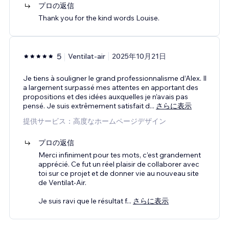
プロの返信
Thank you for the kind words Louise.
5
Ventilat-air
2025年10月21日
Je tiens à souligner le grand professionnalisme d’Alex. Il
a largement surpassé mes attentes en apportant des
propositions et des idées auxquelles je n’avais pas
pensé. Je suis extrêmement satisfait d
...
さらに表示
提供サービス：高度なホームページデザイン
プロの返信
Merci infiniment pour tes mots, c’est grandement
apprécié. Ce fut un réel plaisir de collaborer avec
toi sur ce projet et de donner vie au nouveau site
de Ventilat-Air.
Je suis ravi que le résultat f
...
さらに表示