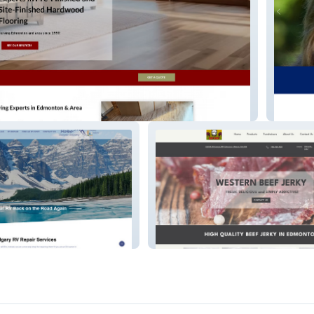
Breton 
ountry
Western Beef Jerky