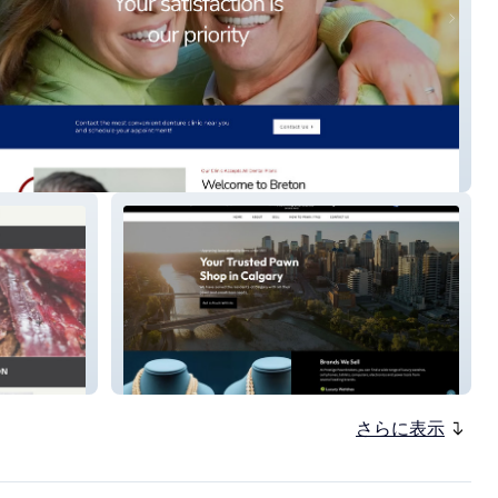
Denture Centre
Prestige PawnBrokers
さらに表示