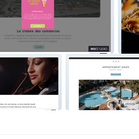
 commerces
Redpe
Anais Marbella