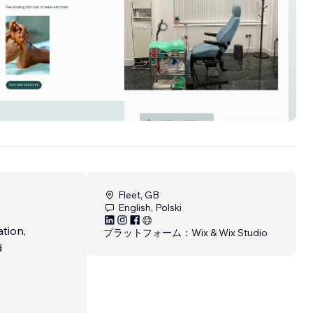
 head
Fleet, GB
English, Polski
tion,
プラットフォーム：
Wix & Wix Studio
d