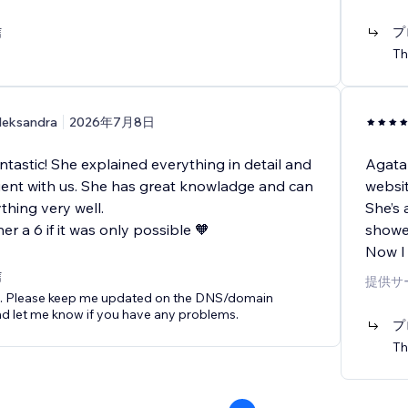
信
プ
Th
leksandra
2026年7月8日
tastic! She explained everything in detail and
Agata
ient with us. She has great knowladge and can
websit
thing very well.
She’s 
er a 6 if it was only possible 🧡
showe
Now I
信
提供サ
. Please keep me updated on the DNS/domain
nd let me know if you have any problems.
プ
Th