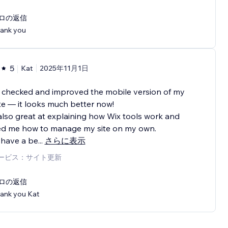
ロの返信
ank you
5
Kat
2025年11月1日
 checked and improved the mobile version of my
e — it looks much better now!
also great at explaining how Wix tools work and
d me how to manage my site on my own.
 have a be
...
さらに表示
ービス：サイト更新
ロの返信
ank you Kat