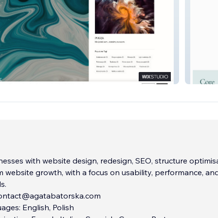
2
Toes to
esses with website design, redesign, SEO, structure optimisa
 website growth, with a focus on usability, performance, an
s.
contact@agatabatorska.com
ges: English, Polish