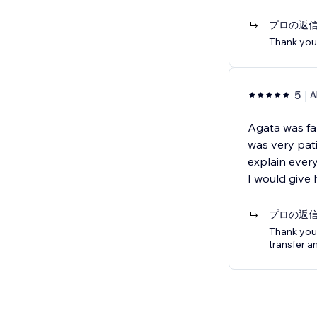
プロの返
Thank you
5
A
Agata was fan
was very pat
explain every
I would give h
プロの返
Thank you
transfer a