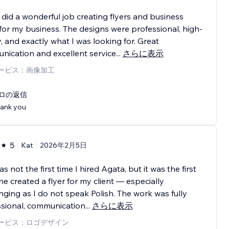
did a wonderful job creating flyers and business
for my business. The designs were professional, high-
y, and exactly what I was looking for. Great
ication and excellent service
...
さらに表示
ービス：画像加工
ロの返信
ank you
5
Kat
2026年2月5日
as not the first time I hired Agata, but it was the first
he created a flyer for my client — especially
nging as I do not speak Polish. The work was fully
ssional, communication
...
さらに表示
ービス：ロゴデザイン