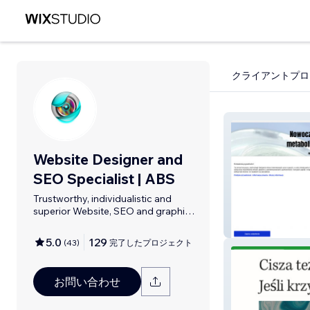
クライアントプロ
Website Designer and
SEO Specialist | ABS
Trustworthy, individualistic and
superior Website, SEO and graphic
design.
MAX PLANCK L
5.0
129
(
43
)
完了したプロジェクト
お問い合わせ