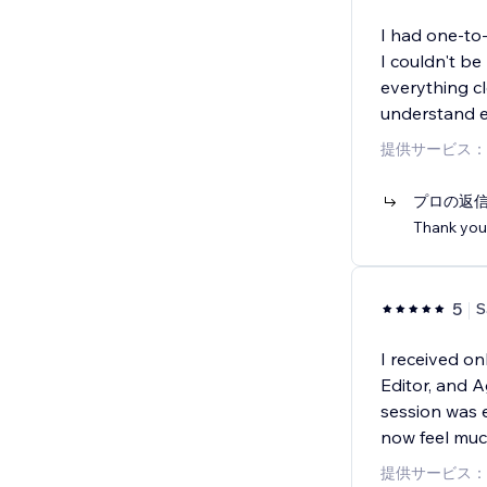
I had one-to-
I couldn't be
everything cl
understand 
提供サービス：
プロの返
Thank you
5
S
I received on
Editor, and A
session was e
now feel mu
提供サービス：