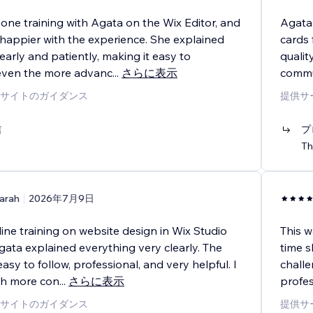
one training with Agata on the Wix Editor, and
Agata 
 happier with the experience. She explained
cards 
early and patiently, making it easy to
qualit
even the more advanc
...
さらに表示
commun
サイトのガイダンス
提供サ
信
プ
Th
arah
2026年7月9日
line training on website design in Wix Studio
This w
gata explained everything very clearly. The
time s
asy to follow, professional, and very helpful. I
challe
ch more con
...
さらに表示
profe
サイトのガイダンス
提供サ