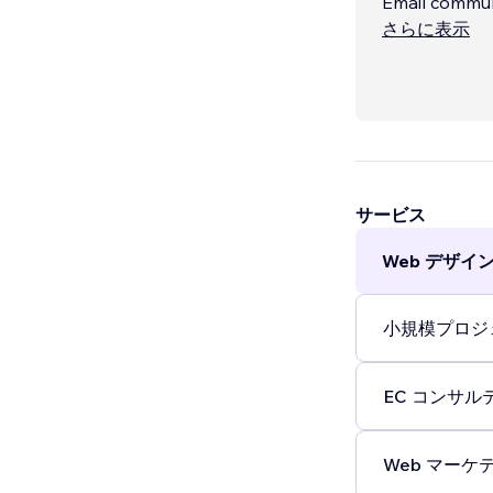
Email communi
==========
さらに表示
Nous accompag
le SEO, l’opt
avec une appr
commerciaux.
サービス
Web デザイン 
小規模プロジェ
EC コンサルテ
Web マーケテ