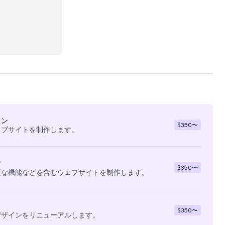
s web,
 sites,
イン
$350
〜
ェブサイトを制作します。
ン
$350
〜
度な機能などを含むウェブサイトを制作します。
$350
〜
デザインをリニューアルします。