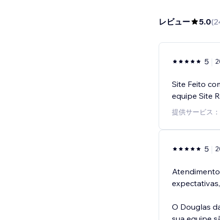
レビュー
5.0
(
2
5
2
Site Feito c
equipe Site
提供サービス：
5
2
Atendimento 
expectativas,
O Douglas d
sua equipe s