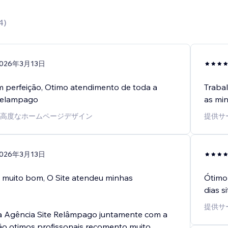
4
)
026年3月13日
om perfeição, Otimo atendimento de toda a
Trabal
 Relampago
as mi
高度なホームページデザイン
提供サ
026年3月13日
muito bom, O Site atendeu minhas
Ótimo
dias s
提供サ
a Agência Site Relâmpago juntamente com a
ão otimos profissonais recomento muito