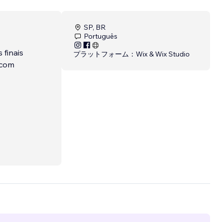
SP, BR
Português
 finais
プラットフォーム：
Wix & Wix Studio
 com