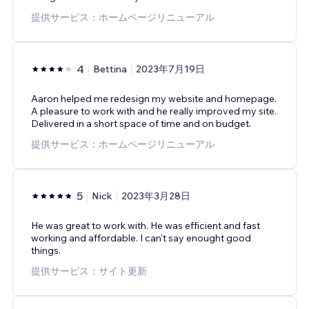
提供サービス：ホームページリニューアル
4
Bettina
2023年7月19日
Aaron helped me redesign my website and homepage.
A pleasure to work with and he really improved my site.
Delivered in a short space of time and on budget.
提供サービス：ホームページリニューアル
5
Nick
2023年3月28日
He was great to work with. He was efficient and fast
working and affordable. I can't say enought good
things.
提供サービス：サイト更新