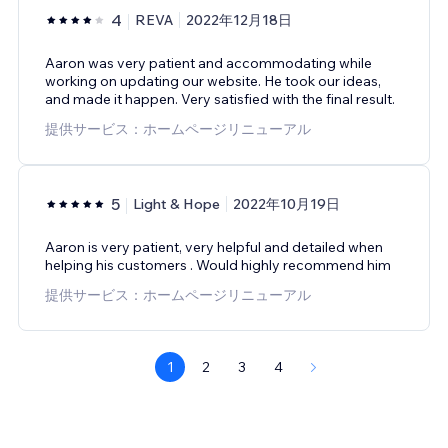
4
REVA
2022年12月18日
Aaron was very patient and accommodating while
working on updating our website. He took our ideas,
and made it happen. Very satisfied with the final result.
提供サービス：ホームページリニューアル
5
Light & Hope
2022年10月19日
Aaron is very patient, very helpful and detailed when
helping his customers . Would highly recommend him
提供サービス：ホームページリニューアル
1
2
3
4