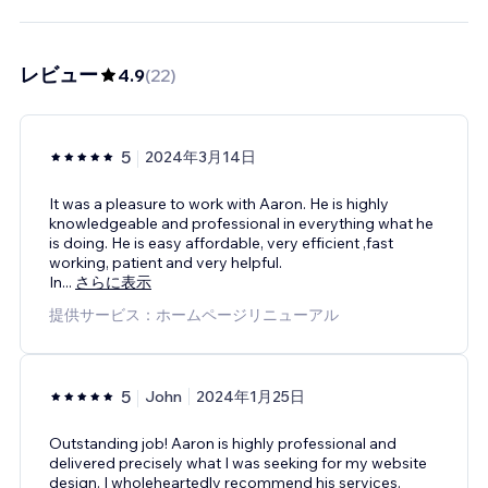
レビュー
4.9
(
22
)
5
2024年3月14日
It was a pleasure to work with Aaron. He is highly
knowledgeable and professional in everything what he
is doing. He is easy affordable, very efficient ,fast
working, patient and very helpful.
In
...
さらに表示
提供サービス：ホームページリニューアル
5
John
2024年1月25日
Outstanding job! Aaron is highly professional and
delivered precisely what I was seeking for my website
design. I wholeheartedly recommend his services.