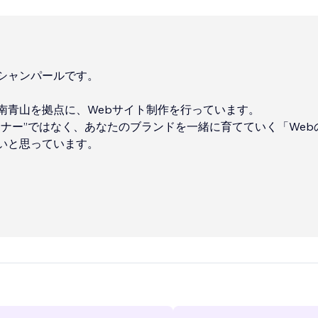
シャンパールです。
南青山を拠点に、Webサイト制作を行っています。
イナー”ではなく、あなたのブランドを一緒に育てていく「Web
いと思っています。
ているのは、おしゃれでスタイリッシュ、且つ使いやすいシン